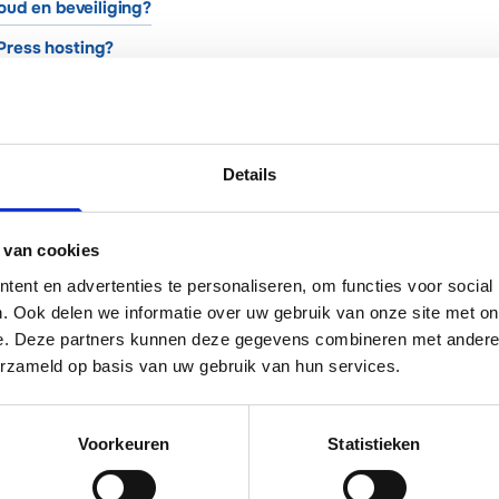
oud en beveiliging?
ress hosting?
atsApp
LinkedIn
Details
24 februari 2026
 van cookies
ent en advertenties te personaliseren, om functies voor social
. Ook delen we informatie over uw gebruik van onze site met on
e. Deze partners kunnen deze gegevens combineren met andere i
KELEN?
erzameld op basis van uw gebruik van hun services.
omt er niet uit
laten regelen
Voorkeuren
Statistieken
 support
beveiliging