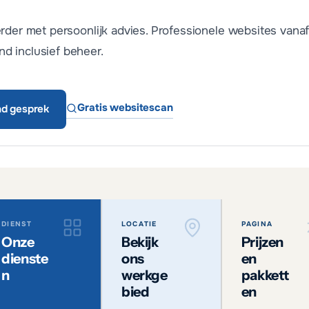
erder met persoonlijk advies. Professionele websites vana
d inclusief beheer.
Gratis websitescan
end gesprek
DIENST
LOCATIE
PAGINA
Onze
Bekijk
Prijzen
dienste
ons
en
n
werkge
pakkett
bied
en