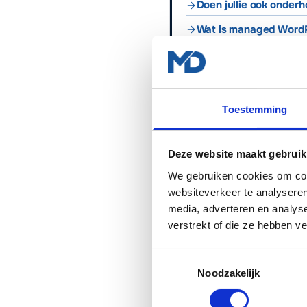
Doen jullie ook onderh
Wat is managed WordP
Kopieer
E-mail
Wh
Toestemming
Danny van Elteren
Lead Developer & oprichter
·
Deze website maakt gebruik
We gebruiken cookies om cont
websiteverkeer te analyseren
media, adverteren en analys
WANNEER MADA TECH INSCHA
verstrekt of die ze hebben v
Je wilt het niet zelf doen of k
Je wilt het in een keer goed 
Toestemmingsselectie
Noodzakelijk
Je wilt doorlopend beheer en
Je wilt hulp met onderhoud & 