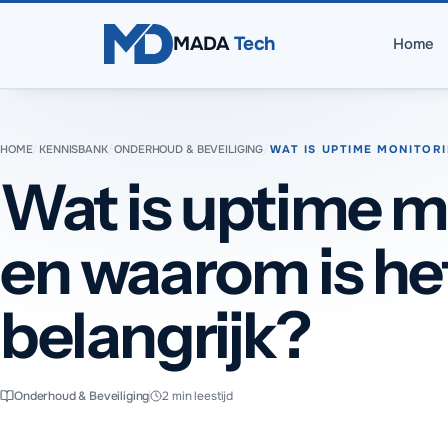
Direct naar inhoud
MADA
Tech
Home
HOME
/
KENNISBANK
/
ONDERHOUD & BEVEILIGING
/
WAT IS UPTIME MONITOR
Wat is uptime m
en waarom is he
belangrijk?
Onderhoud & Beveiliging
2
min leestijd