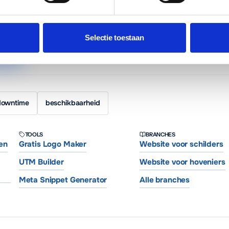
sen. Websites voor ondernemers in heel Nederland.
Websites vanaf €6
ed hosting en basis SEO.
Selectie toestaan
prek
downtime
beschikbaarheid
TOOLS
BRANCHES
en
Gratis Logo Maker
Website voor schilders
UTM Builder
Website voor hoveniers
Meta Snippet Generator
Alle branches