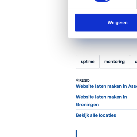
Web- en marketingpartner in As
€65 per maand inclusief manag
Weigeren
Plan een vrijblijvend ges
uptime
monitoring
REGIO
Website laten maken in Ass
Website laten maken in
Groningen
Bekijk alle locaties