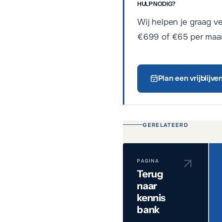
HULP NODIG?
Wij helpen je graag v
€699 of €65 per maan
Plan een vrijblijv
GERELATEERD
PAGINA
Terug
naar
kennis
bank