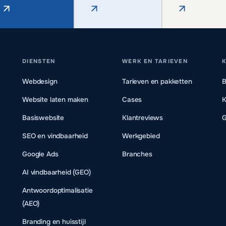
DIENSTEN
WERK EN TARIEVEN
K
Webdesign
Tarieven en pakketten
B
Website laten maken
Cases
K
Basiswebsite
Klantreviews
G
SEO en vindbaarheid
Werkgebied
Google Ads
Branches
AI vindbaarheid (GEO)
Antwoordoptimalisatie
(AEO)
Branding en huisstijl