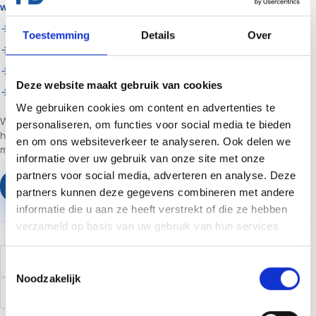
WANNEER MADA TECH INSCHAKELEN?
Je wilt het niet zelf doen of komt er niet uit
Toestemming
Details
Over
Je wilt het in een keer goed laten regelen
Je wilt doorlopend beheer en support
Deze website maakt gebruik van cookies
Je wilt hulp met geo & ai vindbaarheid
We gebruiken cookies om content en advertenties te
Web- en marketingpartner in Assen. Websites voor ondernemers in
personaliseren, om functies voor social media te bieden
heel Nederland.
Websites vanaf €699 of €65 per maand inclusief
en om ons websiteverkeer te analyseren. Ook delen we
managed hosting en basis SEO.
informatie over uw gebruik van onze site met onze
partners voor social media, adverteren en analyse. Deze
Plan een vrijblijvend gesprek
partners kunnen deze gegevens combineren met andere
informatie die u aan ze heeft verstrekt of die ze hebben
verzameld op basis van uw gebruik van hun services.
structured data
schema
AI
JSON-LD
Toestemmingsselectie
Noodzakelijk
zoekmachines