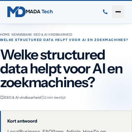
Direct naar inhoud
MADA
Tech
Menu 
HOME
/
KENNISBANK
/
GEO & AI VINDBAARHEID
/
WELKE STRUCTURED DATA HELPT VOOR AI EN ZOEKMACHINES?
Welke structured
data helpt voor AI en
zoekmachines?
GEO & AI vindbaarheid
2
min leestijd
Kort antwoord
LocalBusiness, FAQPage, Article, HowTo en