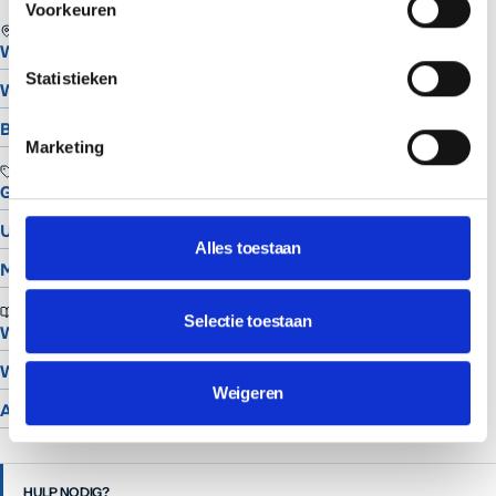
Voorkeuren
REGIO
Website laten maken in Assen
Statistieken
Website laten maken in Groningen
Bekijk alle locaties
Marketing
TOOLS
Gratis Logo Maker
UTM Builder
Alles toestaan
Meta Snippet Generator
BRANCHES
Selectie toestaan
Website voor schilders
Website voor hoveniers
Weigeren
Alle branches
HULP NODIG?