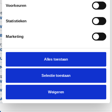
Voorkeuren
REGIO
Website laten maken in Assen
Statistieken
Website laten maken in Groningen
Bekijk alle locaties
Marketing
TOOLS
Gratis Logo Maker
UTM Builder
Alles toestaan
Meta Snippet Generator
Selectie toestaan
BRANCHES
Website voor schilders
Website voor hoveniers
Weigeren
Alle branches