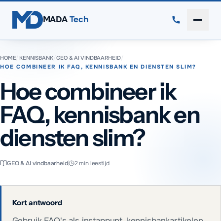
Direct naar inhoud
MADA
Tech
Menu 
HOME
/
KENNISBANK
/
GEO & AI VINDBAARHEID
/
HOE COMBINEER IK FAQ, KENNISBANK EN DIENSTEN SLIM?
Hoe combineer ik
FAQ, kennisbank en
diensten slim?
GEO & AI vindbaarheid
2
min leestijd
Kort antwoord
Gebruik FAQ's als instappunt, kennisbankartikelen