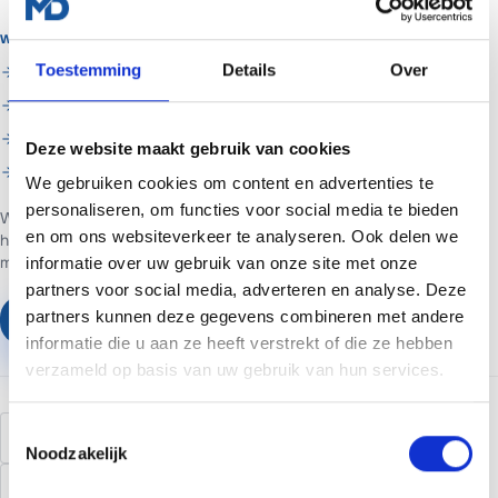
WANNEER MADA TECH INSCHAKELEN?
Toestemming
Details
Over
Je wilt het niet zelf doen of komt er niet uit
Je wilt het in een keer goed laten regelen
Je wilt doorlopend beheer en support
Deze website maakt gebruik van cookies
Je wilt hulp met geo & ai vindbaarheid
We gebruiken cookies om content en advertenties te
personaliseren, om functies voor social media te bieden
Web- en marketingpartner in Assen. Websites voor ondernemers in
en om ons websiteverkeer te analyseren. Ook delen we
heel Nederland.
Websites vanaf €699 of €65 per maand inclusief
managed hosting en basis SEO.
informatie over uw gebruik van onze site met onze
partners voor social media, adverteren en analyse. Deze
partners kunnen deze gegevens combineren met andere
Plan een vrijblijvend gesprek
informatie die u aan ze heeft verstrekt of die ze hebben
verzameld op basis van uw gebruik van hun services.
Toestemmingsselectie
FAQ
kennisbank
diensten
content strategie
Noodzakelijk
interne links