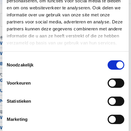
personaliseren, om functies voor social media te bieden
en om ons websiteverkeer te analyseren. Ook delen we
informatie over uw gebruik van onze site met onze
slider
carousel
afbeeldingen
hero
partners voor social media, adverteren en analyse. Deze
partners kunnen deze gegevens combineren met andere
informatie die u aan ze heeft verstrekt of die ze hebben
REGIO
verzameld op basis van uw gebruik van hun services.
Website laten maken in Assen
Website laten maken in Groningen
Toestemmingsselectie
Bekijk alle locaties
Noodzakelijk
TOOLS
Gratis Logo Maker
Voorkeuren
UTM Builder
Meta Snippet Generator
Statistieken
BRANCHES
Website voor schilders
Marketing
Website voor hoveniers