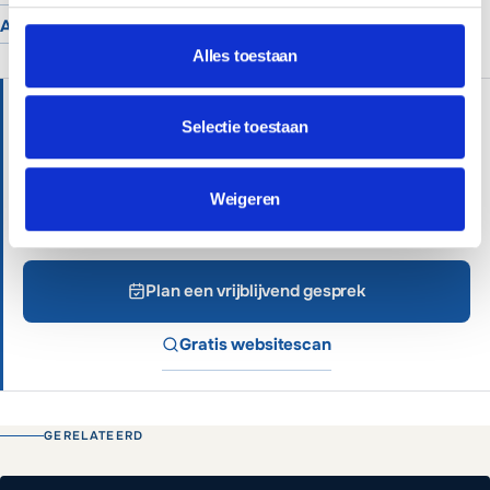
Alle branches
Alles toestaan
HULP NODIG?
Selectie toestaan
Wij helpen je graag verder met persoonlijk advies.
Professionele websites vanaf €699 of €65 per
Weigeren
maand inclusief beheer.
Plan een vrijblijvend gesprek
Gratis websitescan
GERELATEERD