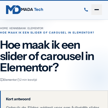
Direct naar inhoud
MADA
Tech
Menu 
HOME
/
KENNISBANK
/
ELEMENTOR
/
HOE MAAK IK EEN SLIDER OF CAROUSEL IN ELEMENTOR?
Hoe maak ik een
slider of carousel in
Elementor?
Elementor
2
min leestijd
Kort antwoord
Gebruik de Slides widget voor een fullwidth slider