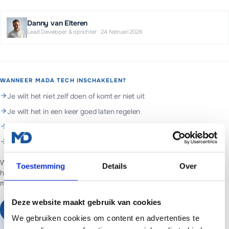
Danny van Elteren
Lead Developer & oprichter
·
24 februari 2026
WANNEER MADA TECH INSCHAKELEN?
Je wilt het niet zelf doen of komt er niet uit
Je wilt het in een keer goed laten regelen
Je wilt doorlopend beheer en support
Je wilt hulp met elementor
Web- en marketingpartner in Assen. Websites voor ondernemers in
Toestemming
Details
Over
heel Nederland.
Websites vanaf €699 of €65 per maand inclusief
managed hosting en basis SEO.
Deze website maakt gebruik van cookies
Plan een vrijblijvend gesprek
We gebruiken cookies om content en advertenties te