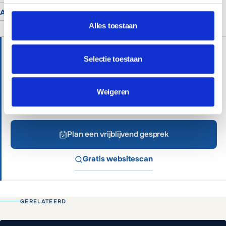
Alle branches
Alles toestaan
HULP NODIG?
Selectie toestaan
Wij helpen je graag verder met persoonlijk advies.
Professionele websites vanaf €699 of €65 per
Weigeren
maand inclusief beheer.
Plan een vrijblijvend gesprek
Gratis websitescan
GERELATEERD