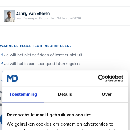
Danny van Elteren
Lead Developer & oprichter
·
24 februari 2026
WANNEER MADA TECH INSCHAKELEN?
Je wilt het niet zelf doen of komt er niet uit
Je wilt het in een keer goed laten regelen
Je wilt doorlopend beheer en support
Je wilt hulp met e-mail & hosting
Web- en marketingpartner in Assen. Websites voor ondernemers in
Toestemming
Details
Over
heel Nederland.
Websites vanaf €699 of €65 per maand inclusief
managed hosting en basis SEO.
Deze website maakt gebruik van cookies
Plan een vrijblijvend gesprek
We gebruiken cookies om content en advertenties te