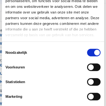
personaliseren, om functies voor social media te bieden
en om ons websiteverkeer te analyseren. Ook delen we
informatie over uw gebruik van onze site met onze
backup
herstel
Plesk
hosting
partners voor social media, adverteren en analyse. Deze
partners kunnen deze gegevens combineren met andere
informatie die u aan ze heeft verstrekt of die ze hebben
REGIO
verzameld op basis van uw gebruik van hun services.
Website laten maken in Assen
Website laten maken in Groningen
Toestemmingsselectie
Bekijk alle locaties
Noodzakelijk
TOOLS
Gratis Logo Maker
Voorkeuren
UTM Builder
Meta Snippet Generator
Statistieken
BRANCHES
Website voor schilders
Marketing
Website voor hoveniers