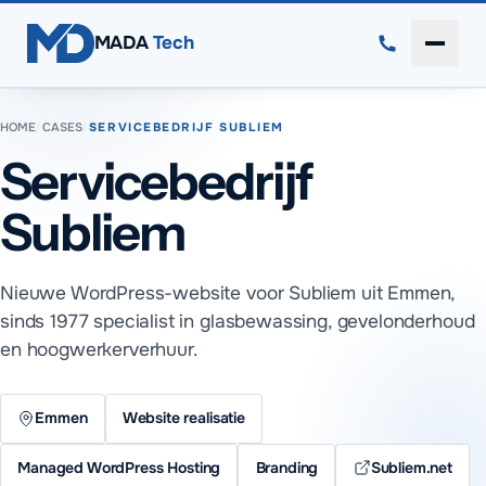
Direct naar inhoud
MADA
Tech
Menu 
HOME
/
CASES
/
SERVICEBEDRIJF SUBLIEM
Servicebedrijf
Subliem
Nieuwe WordPress-website voor Subliem uit Emmen,
sinds 1977 specialist in glasbewassing, gevelonderhoud
en hoogwerkerverhuur.
Emmen
Website realisatie
Managed WordPress Hosting
Branding
Subliem.net