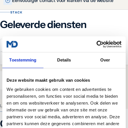
Eenvoudiger contact voor klanten via de website
STACK
Geleverde diensten
Website realisatie
Managed WordPress Hosting
Branding
Toestemming
Details
Over
Danny van Elteren
Deze website maakt gebruik van cookies
Lead Developer & oprichter
·
1 mei 2025
We gebruiken cookies om content en advertenties te
Kopieer
E-mail
WhatsApp
LinkedIn
personaliseren, om functies voor social media te bieden
en om ons websiteverkeer te analyseren. Ook delen we
Laatst bijgewerkt:
1 mei 2025
informatie over uw gebruik van onze site met onze
MEER CASES
partners voor social media, adverteren en analyse. Deze
Gerelateerde projecten
partners kunnen deze gegevens combineren met andere